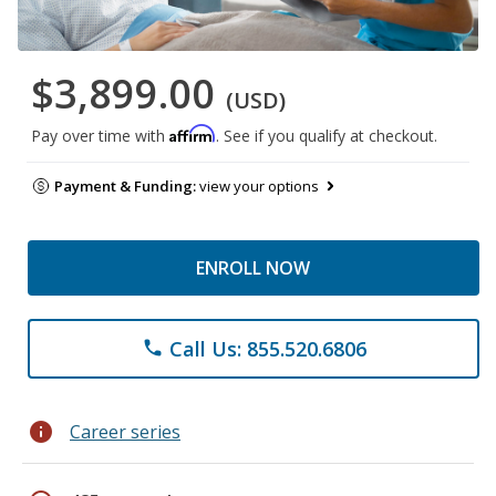
$3,899.00
(USD)
Affirm
Pay over time with
. See if you qualify at checkout.
Payment & Funding:
view your options
ENROLL NOW
Call Us: 855.520.6806
phone
info
Career series