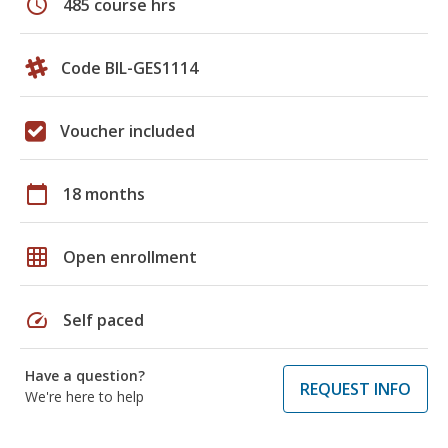
schedule
485 course hrs
Code BIL-GES1114
Voucher included
calendar_today
18 months
grid_on
Open enrollment
speed
Self paced
Have a question?
REQUEST INFO
We're here to help