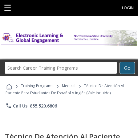
☰
LOGIN
Search
Go
Career
Training
›
›
›
Programs
Training Programs
Medical
Técnico De Atención Al
Paciente Para Estudiantes De Español A Inglés (Vale Incluido)
phone
Call Us: 855.520.6806
Técnico De Atención Al Paciente