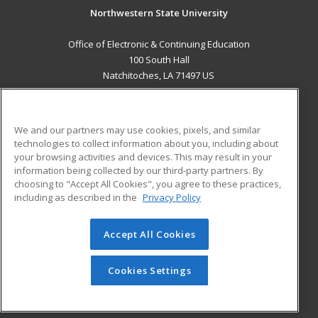
Northwestern State University
Office of Electronic & Continuing Education
100 South Hall
Natchitoches, LA 71497 US
MAIN CONTENT
Career Training
We and our partners may use cookies, pixels, and similar
technologies to collect information about you, including about
ADDITIONAL RESOURCES
your browsing activities and devices. This may result in your
information being collected by our third-party partners. By
Military
Student Blog
choosing to "Accept All Cookies", you agree to these practices,
Financial Assistance
including as described in the
Privacy Policy
Help
Accept All Cookies
© 2026 ed2go, a division of Cengage Learning. All rights
reserved. The material on this site cannot be reproduced or
redistributed unless you have obtained prior written
Cookies Settings
permission from Cengage Learning.
Privacy Policy