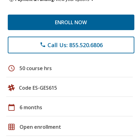
ENROLL NOW
Call Us: 855.520.6806
phone
schedule
50 course hrs
Code ES-GES615
calendar_today
6 months
grid_on
Open enrollment