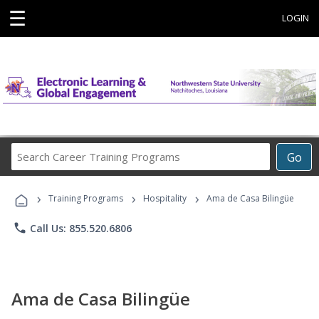
☰
LOGIN
Search
Go
Career
Training
›
›
›
Programs
Training Programs
Hospitality
Ama de Casa Bilingüe
phone
Call Us: 855.520.6806
Ama de Casa Bilingüe